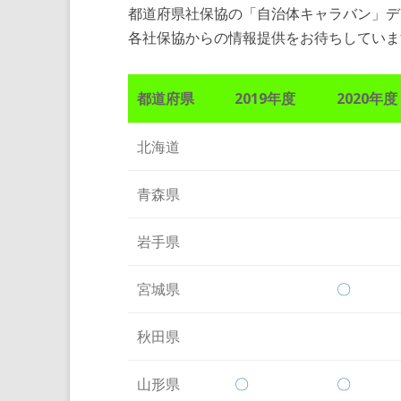
都道府県社保協の「自治体キャラバン」デ
各社保協からの情報提供をお待ちしていま
都道府県
2019年度
2020年度
北海道
青森県
岩手県
宮城県
〇
秋田県
山形県
〇
〇