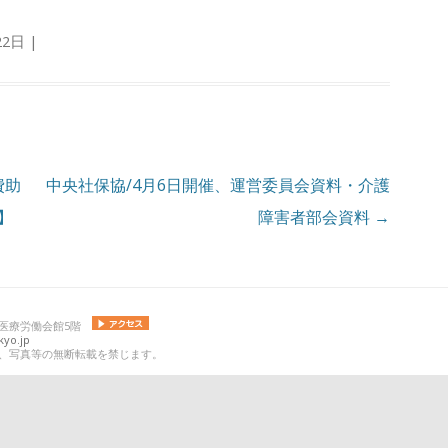
22日
|
費助
中央社保協/4月6日開催、運営委員会資料・介護
】
障害者部会資料
→
 日本医療労働会館5階
yo.jp
の記事、写真等の無断転載を禁じます。