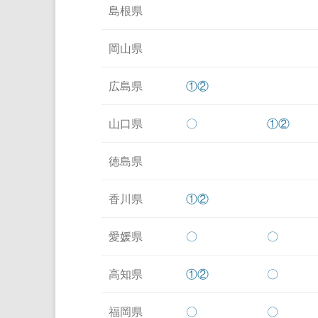
島根県
岡山県
広島県
①
②
山口県
〇
①
②
徳島県
香川県
①
②
愛媛県
〇
〇
高知県
①
②
〇
福岡県
〇
〇