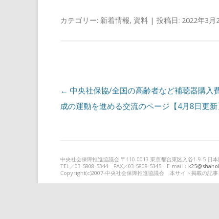
カテゴリー:
新着情報
,
資料
| 投稿日:
2022年3月
投稿ナビゲーション
←
中央社保協/全国の高齢者など補聴器購入
成の運動を進める交流のページ【4月8日更新
中央社会保障推進協議会 〒110-0013 東京都台東区入谷1-9-5
TEL／03-5808-5344 FAX／03-5808-5345 E-mail：
k25@shahok
Copyright(c)2007-中央社会保障推進協議会 本サイト掲載