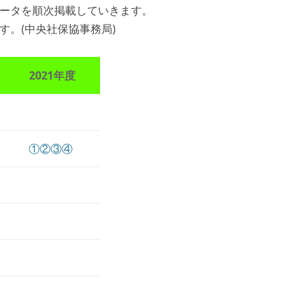
ータを順次掲載していきます。
す。(中央社保協事務局)
2021年度
①
②
③
④