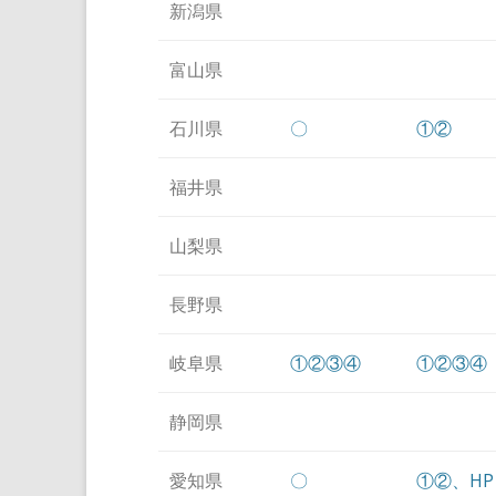
新潟県
富山県
石川県
〇
①
②
福井県
山梨県
長野県
岐阜県
①
②
③
④
①
②
③
④
静岡県
愛知県
〇
①
②、
HP