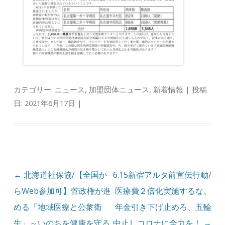
カテゴリー:
ニュース
,
加盟団体ニュース
,
新着情報
| 投稿
日:
2021年6月17日
|
投稿ナビゲーション
←
北海道社保協/【全国か
6.15新宿アルタ前宣伝行動/
らWeb参加可】菅政権が進
医療費２倍化実施するな、
める「地域医療と公衆衛
年金引き下げ止めろ、五輪
生」～いのちを健康を守る
中止しコロナに全力を！
→