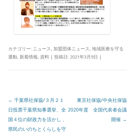
カテゴリー:
ニュース
,
加盟団体ニュース
,
地域医療を守る
運動
,
新着情報
,
資料
| 投稿日:
2021年3月9日
|
投稿ナビゲーション
←
千葉県社保協/３月２１
東京社保協/中央社保協
日投票千葉県知事選挙、全
2020年度 全国代表者会議
国４位の財政力を活かし 、
開催
→
県民のいのちとくらしを守