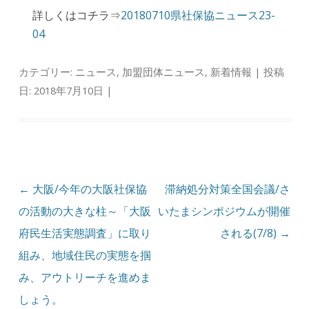
詳しくはコチラ⇒
20180710県社保協ニュース23-
04
カテゴリー:
ニュース
,
加盟団体ニュース
,
新着情報
| 投稿
日:
2018年7月10日
|
投稿ナビゲーション
←
大阪/今年の大阪社保協
滞納処分対策全国会議/さ
の活動の大きな柱～「大阪
いたまシンポジウムが開催
府民生活実態調査」に取り
される(7/8)
→
組み、地域住民の実態を掴
み、アウトリーチを進めま
しょう。