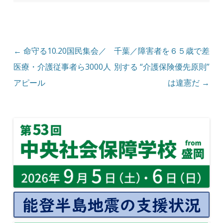
投稿ナビゲーション
←
命守る10.20国民集会／
千葉／障害者を６５歳で差
医療・介護従事者ら3000人
別する “介護保険優先原則”
アピール
は違憲だ
→