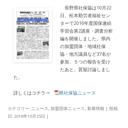
長野県社保協は10月22
日、松本勤労者福祉セン
ターで2016年度国保連続
学習会第2講座・調査分析
編を開催しました。県内
の加盟団体・地域社保
協・地方議員など37名が
参加、５つの報告を受け
たあと、質疑討論しまし
た。
詳しくはコチラ⇒
県社保協ニュース
カテゴリー:
ニュース
,
加盟団体ニュース
,
新着情報
| 投稿
日:
2016年10月25日
|