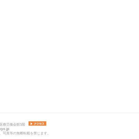
 日本医療労働会館5階
yo.jp
の記事、写真等の無断転載を禁じます。