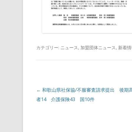
カテゴリー:
ニュース
,
加盟団体ニュース
,
新着情
投稿ナビゲーション
←
和歌山県社保協/不服審査請求提出 後期
者14 介護保険43 国10件