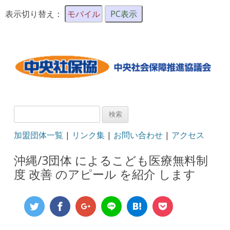
表示切り替え：
モバイル
PC表示
検
索:
加盟団体一覧
|
リンク集
|
お問い合わせ
|
アクセス
沖縄/3団体 によるこども医療無料制
度 改善 のアピール を紹介 します