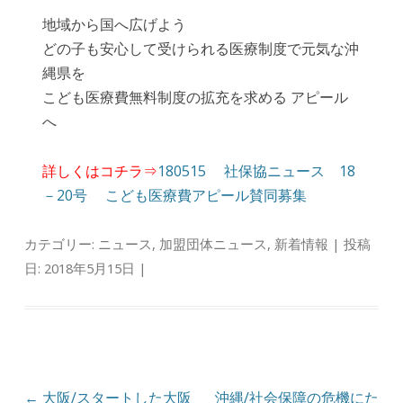
地域から国へ広げよう
どの子も安心して受けられる医療制度で元気な沖
縄県を
こども医療費無料制度の拡充を求める アピール
へ
詳しくはコチラ⇒
180515 社保協ニュース 18
－20号 こども医療費アピール賛同募集
カテゴリー:
ニュース
,
加盟団体ニュース
,
新着情報
| 投稿
日:
2018年5月15日
|
投稿ナビゲーション
←
大阪/スタートした大阪
沖縄/社会保障の危機にた