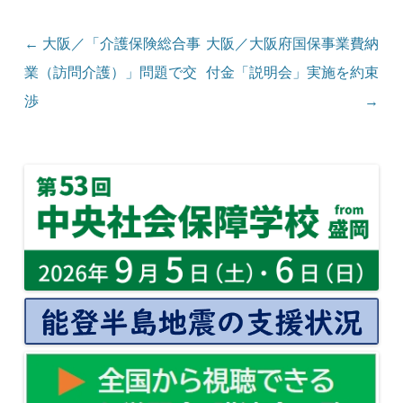
投稿ナビゲーション
←
大阪／「介護保険総合事
大阪／大阪府国保事業費納
業（訪問介護）」問題で交
付金「説明会」実施を約束
渉
→