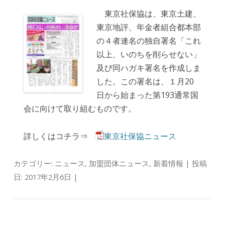
東京社保協は、東京土建、
東京地評、年金者組合都本部
の４者連名の独自署名「これ
以上、いのちを削らせない」
及び同ハガキ署名を作成しま
した。この署名は、１月20
日から始まった第193通常国
会に向けて取り組むものです。
詳しくはコチラ⇒
東京社保協ニュース
カテゴリー:
ニュース
,
加盟団体ニュース
,
新着情報
| 投稿
日:
2017年2月6日
|