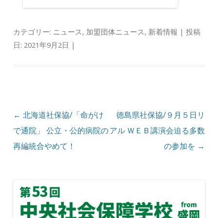
カテゴリー:
ニュース
,
加盟団体ニュース
,
新着情報
| 投稿
日:
2021年9月2日
|
投稿ナビゲーション
←
北海道社保協/「命がけ
徳島県社保協/９月５日リ
で通院」 公立・公的病院の
アル ＷＥＢ講演会迫る多数
再編統合やめて！
の参加を
→