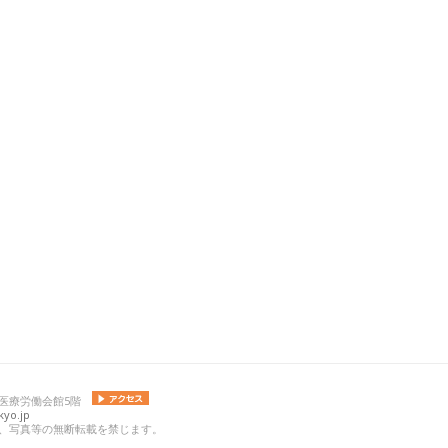
 日本医療労働会館5階
yo.jp
の記事、写真等の無断転載を禁じます。