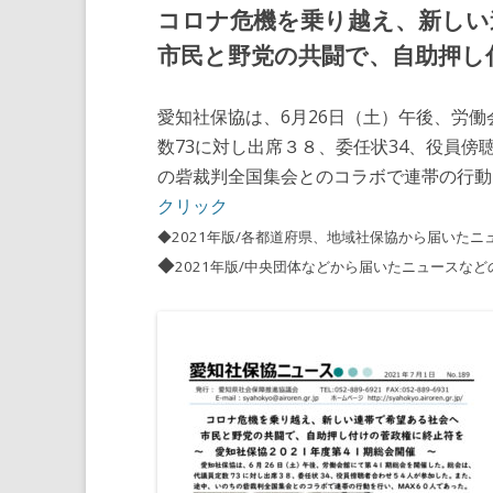
コロナ危機を乗り越え、新しい
市民と野党の共闘で、自助押し
愛知社保協は、6月26日（土）午後、労働
数73に対し出席３８、委任状34、役員
の砦裁判全国集会とのコラボで連帯の行動
クリック
◆2021年版/各都道府県、地域社保協から届いたニ
◆
2021年版/中央団体などから届いたニュースなど