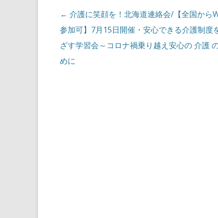
投稿ナビゲーション
←
介護に笑顔を！北海道連絡会/【全国からW
参加可】7月15日開催・安心できる介護制度
ざす学習会～コロナ禍乗り越え安心の 介護 
めに