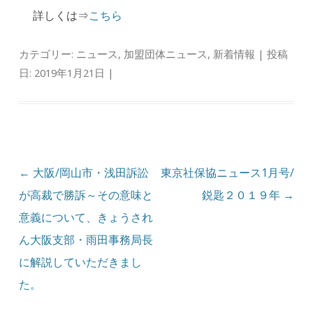
詳しくは⇒
こちら
カテゴリー:
ニュース
,
加盟団体ニュース
,
新着情報
| 投稿
日:
2019年1月21日
|
投稿ナビゲーション
←
大阪/岡山市・浅田訴訟
東京社保協ニュース1月号/
が高裁で勝訴～その意味と
鋭匙２０１９年
→
意義について、きょうされ
ん大阪支部・雨田事務局長
に解説していただきまし
た。