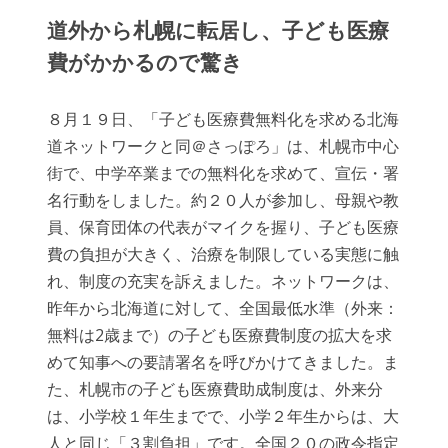
道外から札幌に転居し、子ども医療
費がかかるので驚き
８月１９日、「子ども医療費無料化を求める北海
道ネットワークと同＠さっぽろ」は、札幌市中心
街で、中学卒業までの無料化を求めて、宣伝・署
名行動をしました。約２０人が参加し、母親や教
員、保育団体の代表がマイクを握り、子ども医療
費の負担が大きく、治療を制限している実態に触
れ、制度の充実を訴えました。ネットワークは、
昨年から北海道に対して、全国最低水準（外来：
無料は2歳まで）の子ども医療費制度の拡大を求
めて知事への要請署名を呼びかけてきました。ま
た、札幌市の子ども医療費助成制度は、外来分
は、小学校１年生までで、小学２年生からは、大
人と同じ「３割負担」です。全国２０の政令指定