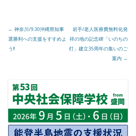
投稿ナビゲーション
←
神奈川/9.30沖縄県知事
岩手/老人医療費無料化発
選勝利への支援をすすめよ
祥の地の記念碑「いのちの
う!!
灯」建立35周年の集いのご
案内
→