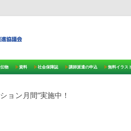
コンテンツへスキッ
宣伝物
資料
社会保障誌
講師派遣の申込
無料イラス
クション月間”実施中！