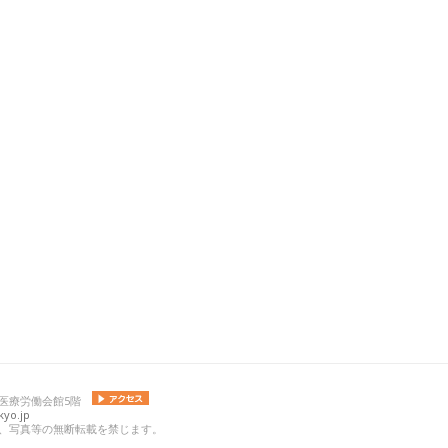
 日本医療労働会館5階
yo.jp
の記事、写真等の無断転載を禁じます。