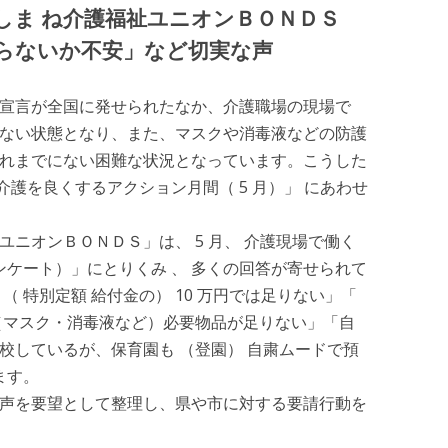
しま ね介護福祉ユニオンＢＯＮＤＳ
らないか不安」など切実な声
宣言が全国に発せられたなか、介護職場の現場で
ない状態となり、また、マスクや消毒液などの防護
れまでにない困難な状況となっています。こうした
「介護を良くするアクション月間（ 5 月）」 にあわせ
ニオンＢＯＮＤＳ」は、 5 月、 介護現場で働く
ンケート）」にとりくみ 、 多くの回答が寄せられて
 特別定額 給付金の） 10 万円では足りない」「
（マスク・消毒液など）必要物品が足りない」「自
校しているが、保育園も （登園） 自粛ムードで預
ます。
声を要望として整理し、県や市に対する要請行動を