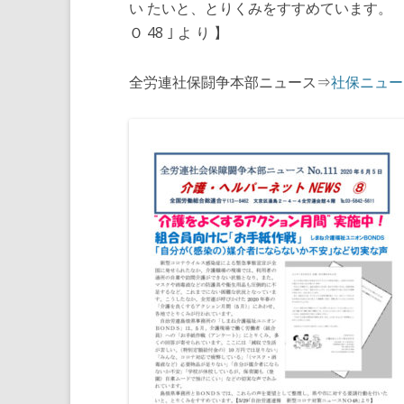
い たいと、とりくみをすすめています。 【 
Ｏ 48 ｣ よ り 】
全労連社保闘争本部ニュース⇒
社保ニュー