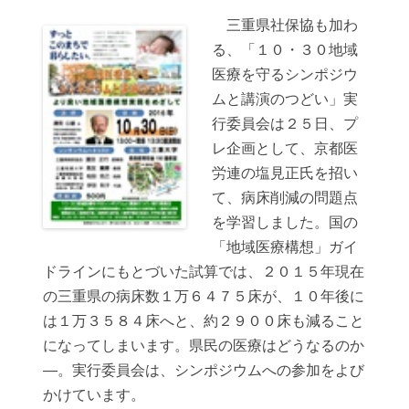
三重県社保協も加わ
る、「１０・３０地域
医療を守るシンポジウ
ムと講演のつどい」実
行委員会は２５日、プ
レ企画として、京都医
労連の塩見正氏を招い
て、病床削減の問題点
を学習しました。国の
「地域医療構想」ガイ
ドラインにもとづいた試算では、２０１５年現在
の三重県の病床数１万６４７５床が、１０年後に
は１万３５８４床へと、約２９００床も減ること
になってしまいます。県民の医療はどうなるのか
―。実行委員会は、シンポジウムへの参加をよび
かけています。