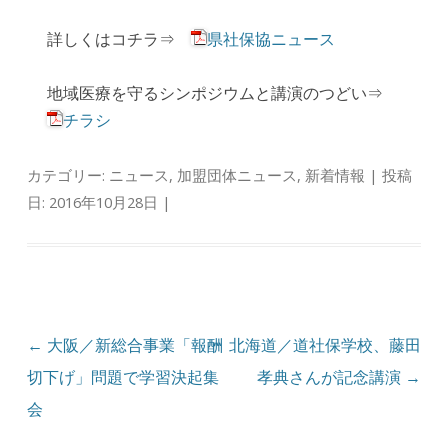
詳しくはコチラ⇒
県社保協ニュース
地域医療を守るシンポジウムと講演のつどい⇒
チラシ
カテゴリー:
ニュース
,
加盟団体ニュース
,
新着情報
| 投稿
日:
2016年10月28日
|
投稿ナビゲーション
←
大阪／新総合事業「報酬
北海道／道社保学校、藤田
切下げ」問題で学習決起集
孝典さんが記念講演
→
会