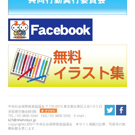
中央社会保障推進協議会 〒110-0013 東京都台東区入谷1-9-5 日
本医療労働会館5階
TEL／03-5808-5344 FAX／03-5808-5345 E-mail：
k25@shahokyo.jp
Copyright(c)2007-中央社会保障推進協議会 本サイト掲載の記事、写真等の無
断転載を禁じます。