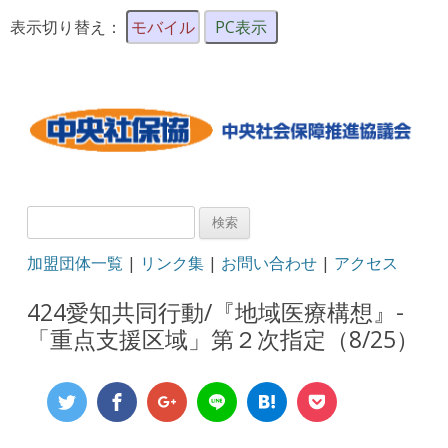
表示切り替え：
モバイル
PC表示
検
索:
加盟団体一覧
|
リンク集
|
お問い合わせ
|
アクセス
424愛知共同行動/『地域医療構想』-
「重点支援区域」第２次指定（8/25）