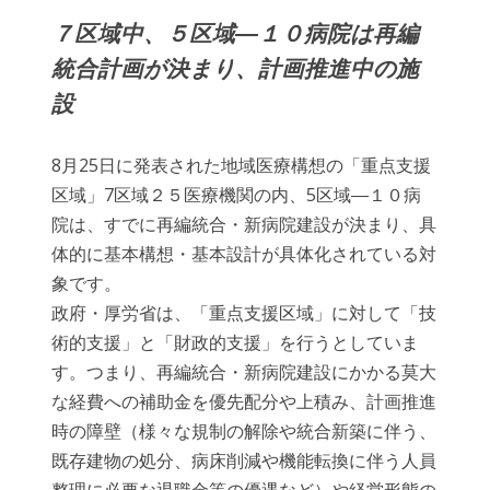
７区域中、５区域―１０病院は再編
統合計画が決まり、計画推進中の施
設
8月25日に発表された地域医療構想の「重点支援
区域」7区域２５医療機関の内、5区域―１０病
院は、すでに再編統合・新病院建設が決まり、具
体的に基本構想・基本設計が具体化されている対
象です。
政府・厚労省は、「重点支援区域」に対して「技
術的支援」と「財政的支援」を行うとしていま
す。つまり、再編統合・新病院建設にかかる莫大
な経費への補助金を優先配分や上積み、計画推進
時の障壁（様々な規制の解除や統合新築に伴う、
既存建物の処分、病床削減や機能転換に伴う人員
整理に必要な退職金等の優遇など）や経営形態の