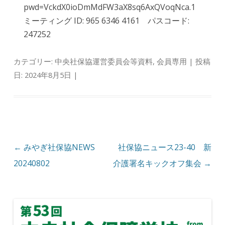
pwd=VckdX0ioDmMdFW3aX8sq6AxQVoqNca.1
ミーティング ID: 965 6346 4161 パスコード:
247252
カテゴリー:
中央社保協運営委員会等資料
,
会員専用
| 投稿
日:
2024年8月5日
|
投稿ナビゲーション
←
みやぎ社保協NEWS
社保協ニュース23-40 新
20240802
介護署名キックオフ集会
→