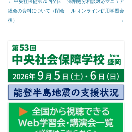
投稿ナビゲーション
←
中央社保協第70回全国
滞納処分相談対応マニュア
総会の資料について（閉会
ル オンライン併用学習会
後）
→