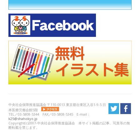
中央社会保障推進協議会 〒110-0013 東京都台東区入谷1-9-5 日
本医療労働会館5階
TEL／03-5808-5344 FAX／03-5808-5345 E-mail：
k25@shahokyo.jp
Copyright(c)2007-中央社会保障推進協議会 本サイト掲載の記事、写真等の無
断転載を禁じます。