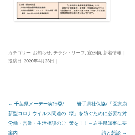
カテゴリー:
お知らせ
,
チラシ・リーフ
,
宣伝物
,
新着情報
|
投稿日:
2020年4月28日
|
投稿ナビゲーション
←
千葉県メーデー実行委/
岩手県社保協/「医療崩
新型コロナウイルス関連の
壊」を防ぐために必要な対
労働・営業・生活相談のご
策を！！～岩手県知事に要
案内
請と懇談
→