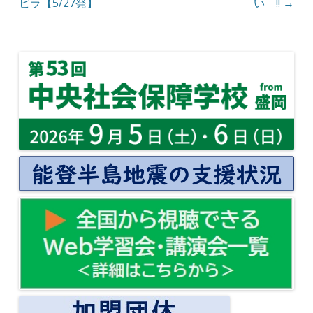
ビラ【5/27発】
い !!
→