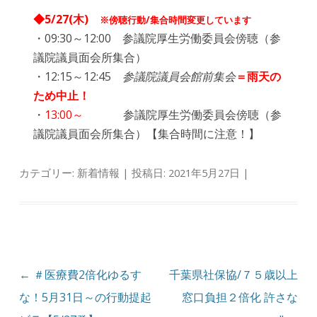
◆5/27(木)
※傍聴行動/集合時間変更しています
・09:30～12:00 参議院厚生労働委員会傍聴（参
議院議員面会所集合）
・12:15～12:45
参議院議員会館前集会
＝雨天の
ため中止！
・
13:00～
参議院厚生労働委員会傍聴（参
議院議員面会所集合）【集合時間に注意！】
カテゴリー:
新着情報
| 投稿日:
2021年5月27日
|
投稿ナビゲーション
←
＃医療費2倍化ゆるす
千葉県社保協/７５歳以上
な！5月31日～の行動提起
窓口負担２倍化 許さな