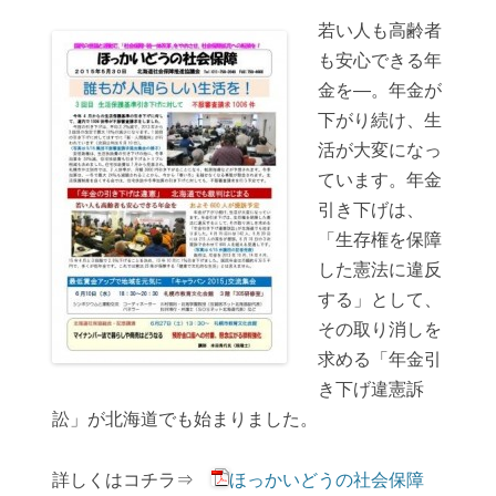
若い人も高齢者
も安心できる年
金を―。年金が
下がり続け、生
活が大変になっ
ています。年金
引き下げは、
「生存権を保障
した憲法に違反
する」として、
その取り消しを
求める「年金引
き下げ違憲訴
訟」が北海道でも始まりました。
詳しくはコチラ⇒
ほっかいどうの社会保障