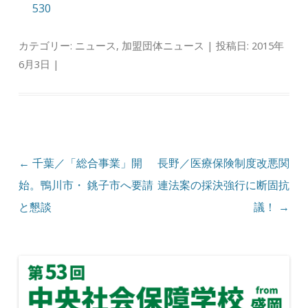
530
カテゴリー:
ニュース
,
加盟団体ニュース
| 投稿日:
2015年
6月3日
|
投稿ナビゲーション
←
千葉／「総合事業」開
長野／医療保険制度改悪関
始。鴨川市・ 銚子市へ要請
連法案の採決強行に断固抗
と懇談
議！
→