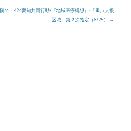
病院で
424愛知共同行動/『地域医療構想』-「重点支援
区域」第２次指定（8/25）
→