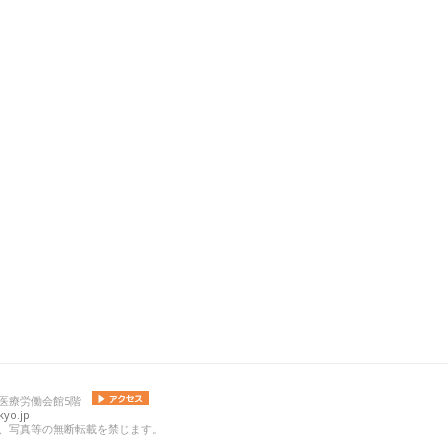
 日本医療労働会館5階
yo.jp
の記事、写真等の無断転載を禁じます。