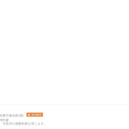
 日本医療労働会館5階
yo.jp
の記事、写真等の無断転載を禁じます。