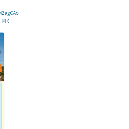
k4ZagCAo
り開く