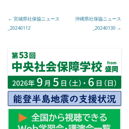
投稿ナビゲーション
←
宮城県社保協ニュース
沖縄県社保協ニュース
_20240112
_20240130
→