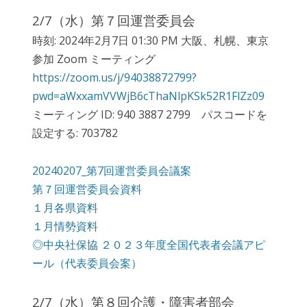
2/7（水）第７回運営委員会
時刻: 2024年2月7日 01:30 PM 大阪、札幌、東京
参加 Zoom ミーティング
https://zoom.us/j/94038872799?
pwd=aWxxamVVWjB6cThaNlpKSk52R1FlZz09
ミーティング ID: 940 3887 2799 パスコードを
設定する: 703782
20240207_第7回運営委員会議案
第７回運営委員会資料
１月各県資料
１月情勢資料
◎中央社保協 ２０２３年度全国代表者会議アピ
ール（代表委員会案）
2/7（水）第８回介護・障害者部会