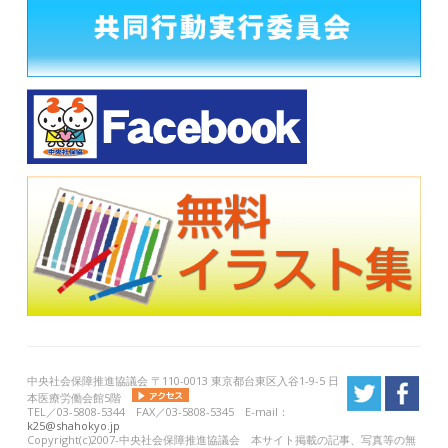
中央社会保障推進協議会 〒110-0013 東京都台東区入谷1-9-5 日
本医療労働会館5階
TEL／03-5808-5344 FAX／03-5808-5345 E-mail：
k25@shahokyo.jp
Copyright(c)2007-中央社会保障推進協議会 本サイト掲載の記事、写真等の無