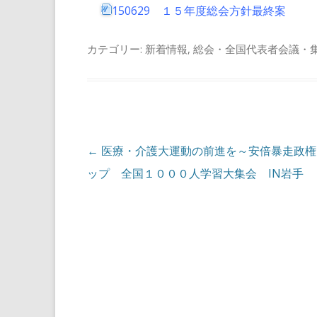
150629 １５年度総会方針最終案
カテゴリー:
新着情報
,
総会・全国代表者会議・
投稿ナビゲーション
←
医療・介護大運動の前進を～安倍暴走政権
ップ 全国１０００人学習大集会 IN岩手