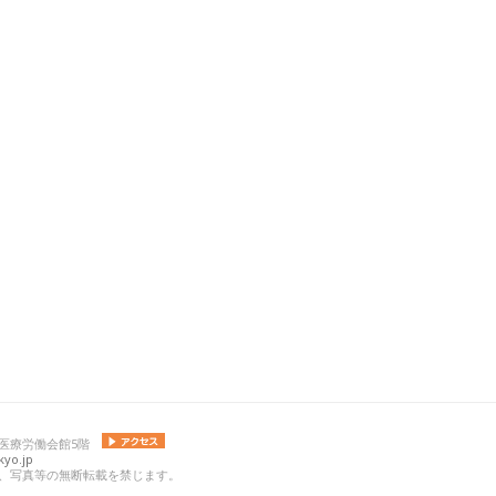
 日本医療労働会館5階
yo.jp
の記事、写真等の無断転載を禁じます。