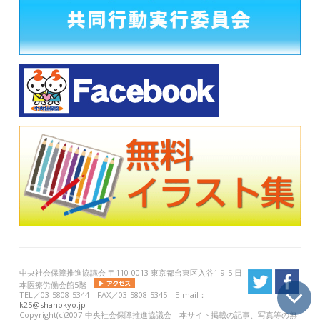
中央社会保障推進協議会 〒110-0013 東京都台東区入谷1-9-5 日
本医療労働会館5階
TEL／03-5808-5344 FAX／03-5808-5345 E-mail：
k25@shahokyo.jp
Copyright(c)2007-中央社会保障推進協議会 本サイト掲載の記事、写真等の無