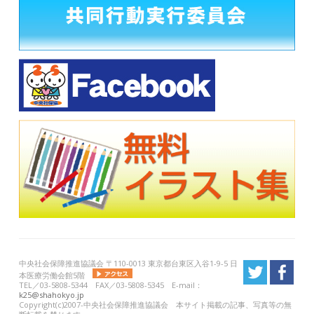
中央社会保障推進協議会 〒110-0013 東京都台東区入谷1-9-5 日
本医療労働会館5階
TEL／03-5808-5344 FAX／03-5808-5345 E-mail：
k25@shahokyo.jp
Copyright(c)2007-中央社会保障推進協議会 本サイト掲載の記事、写真等の無