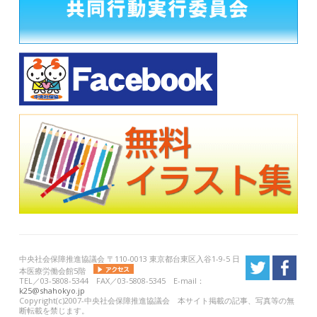
中央社会保障推進協議会 〒110-0013 東京都台東区入谷1-9-5 日
本医療労働会館5階
TEL／03-5808-5344 FAX／03-5808-5345 E-mail：
k25@shahokyo.jp
Copyright(c)2007-中央社会保障推進協議会 本サイト掲載の記事、写真等の無
断転載を禁じます。