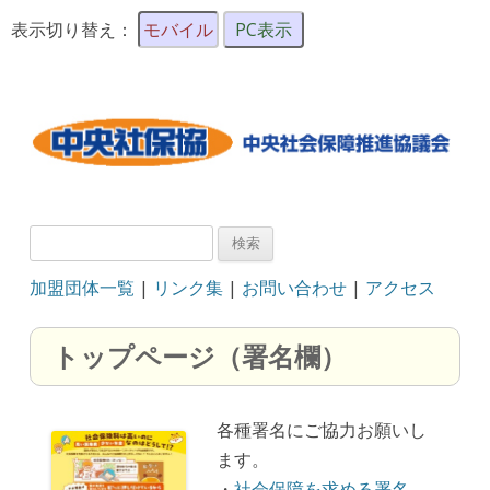
表示切り替え：
モバイル
PC表示
検
索:
加盟団体一覧
|
リンク集
|
お問い合わせ
|
アクセス
トップページ（署名欄）
各種署名にご協力お願いし
ます。
・
社会保障を求める署名