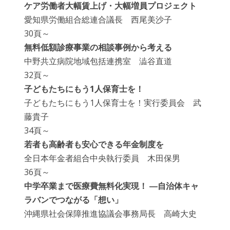
ケア労働者大幅賃上げ・大幅増員プロジェクト
愛知県労働組合総連合議長 西尾美沙子
30頁～
無料低額診療事業の相談事例から考える
中野共立病院地域包括連携室 澁谷直道
32頁～
子どもたちにもう1人保育士を！
子どもたちにもう1人保育士を！実行委員会 武
藤貴子
34頁～
若者も高齢者も安心できる年金制度を
全日本年金者組合中央執行委員 木田保男
36頁～
中学卒業まで医療費無料化実現！ ―自治体キャ
ラバンでつながる「想い」
沖縄県社会保障推進協議会事務局長 高崎大史