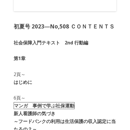
初夏号 2023―No,508 ＣＯＮＴＥＮＴＳ
社会保障入門テキスト 2nd 行動編
第1章
2頁～
はじめに
6頁～
マンガ 事例で学ぶ社保運動
新人看護師の気づき
～フードバンクの利用は生活保護の収入認定に当
たるの？～