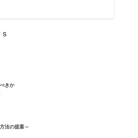
ＴＳ
べきか
透
方法の提案～