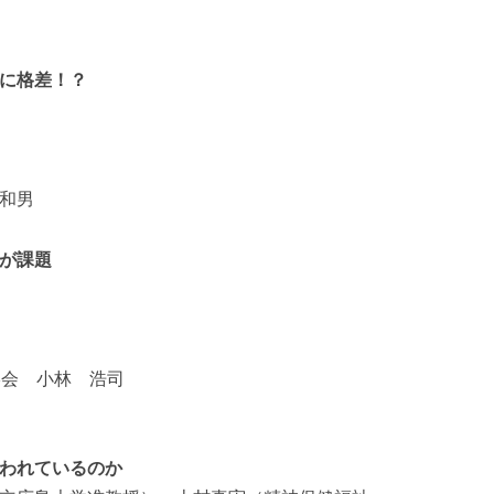
に格差！？
和男
が課題
絡会 小林 浩司
われているのか