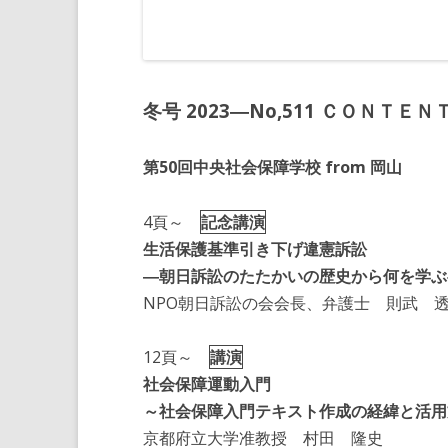
冬号 2023―No,511 ＣＯＮＴＥＮ
第50回中央社会保障学校 from 岡山
4頁～
記念講演
生活保護基準引き下げ違憲訴訟
―朝日訴訟のたたかいの歴史から何を学ぶ
NPO朝日訴訟の会会長、弁護士 則武 
12頁～
講演
社会保障運動入門
～社会保障入門テキスト作成の経緯と活用
京都府立大学准教授 村田 隆史