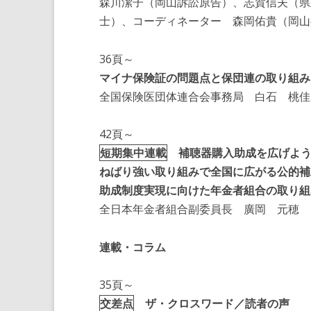
森川潔子（岡山訴訟原告）、志賀信夫（県
士）、コーディネーター 森岡佑貴（岡山
36頁～
マイナ保険証の問題点と保団連の取り組み
全国保険医団体連合会事務局 白石 桃佳
42頁～
短期集中連載
補聴器購入助成を広げよう
ねばり強い取り組みで全国に広がる公的補
助成制度実現に向けた年金者組合の取り組
全日本年金者組合副委員長 廣岡 元穂
連載・コラム
35頁～
交差点
ザ・クロスワード／読者の声