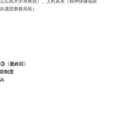
立広島大学准教授）、上村真実（精神保健福祉
弁護団事務局長）
③〈最終回〉
助制度
み