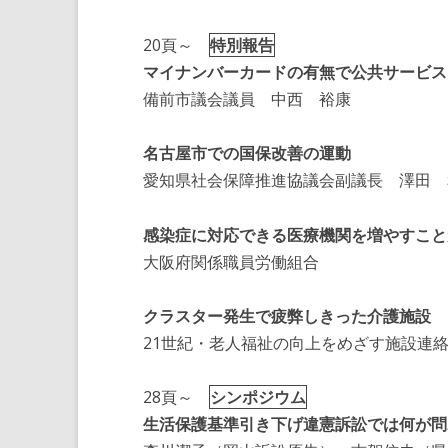
20頁～
特別報告
マイナンバーカードの有無で公共サービス
備前市議会議員 中西 裕康
名古屋市での国保改善の運動
愛知県社会保障推進協議会副議長 澤田 
感染症に対応できる医療機関を増やすこと
大阪府関係職員労働組合
クラスター発生で疲弊しきった介護施設
21世紀・老人福祉の向上をめざす施設連
28頁～
シンポジウム
生活保護基準引き下げ違憲訴訟では何が問