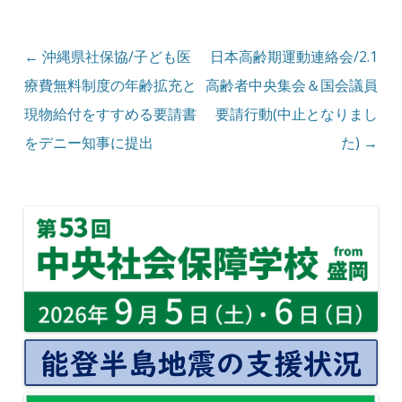
投稿ナビゲーション
←
沖縄県社保協/子ども医
日本高齢期運動連絡会/2.1
療費無料制度の年齢拡充と
高齢者中央集会＆国会議員
現物給付をすすめる要請書
要請行動(中止となりまし
をデニー知事に提出
た)
→