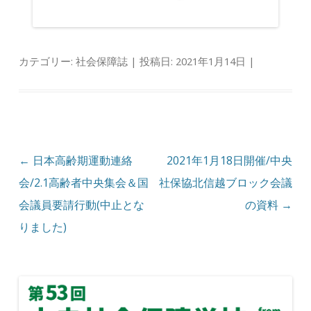
カテゴリー:
社会保障誌
| 投稿日:
2021年1月14日
|
投稿ナビゲーション
←
日本高齢期運動連絡
2021年1月18日開催/中央
会/2.1高齢者中央集会＆国
社保協北信越ブロック会議
会議員要請行動(中止とな
の資料
→
りました)