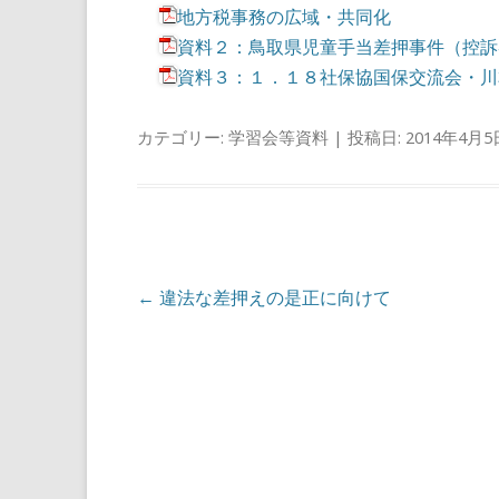
地方税事務の広域・共同化
資料２：鳥取県児童手当差押事件（控訴審
資料３：１．１８社保協国保交流会・川
カテゴリー:
学習会等資料
| 投稿日:
2014年4月5
投稿ナビゲーション
←
違法な差押えの是正に向けて