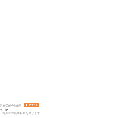
 日本医療労働会館5階
yo.jp
の記事、写真等の無断転載を禁じます。