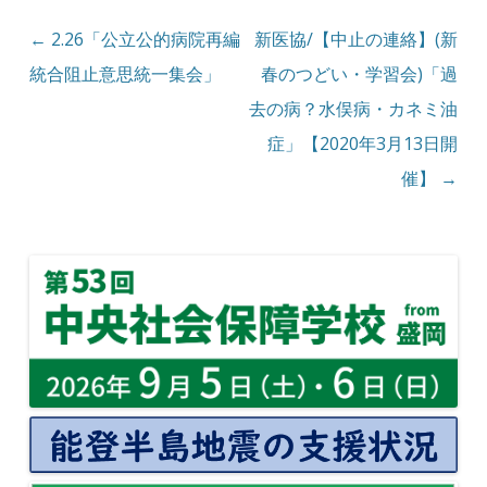
投稿ナビゲーション
←
2.26「公立公的病院再編
新医協/【中止の連絡】(新
統合阻止意思統一集会」
春のつどい・学習会)「過
去の病？水俣病・カネミ油
症」【2020年3月13日開
催】
→