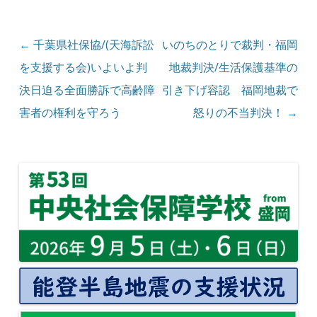
投稿ナビゲーション
←
千葉県社保協/(天海訴訟
いのちのとりで裁判・福岡
を支援する会)いよいよ判
地裁判決/生活保護基準の
決日迫る全面勝訴で高齢障
引き下げ容認 福岡地裁で
害者の権利を守ろう
怒りの不当判決！
→