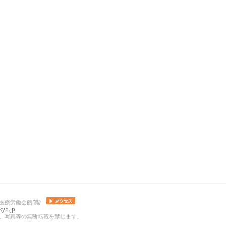
 日本医療労働会館5階
yo.jp
の記事、写真等の無断転載を禁じます。